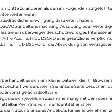
 an Dritte zu anderen als den im Folgenden aufgeführte
itte weiter, wenn:
GVO ausdrückliche Einwilligung dazu erteilt haben,
lit. f DSGVO zur Geltendmachung, Ausübung oder Verteidi
ass Sie ein überwiegendes schutzwürdiges Interesse an
 Art. 6 Abs. 1 S. 1 lit. c DSGVO eine gesetzliche Verpflic
bs. 1 S. 1 lit. b DSGVO für die Abwicklung von Vertragsver
erbei handelt es sich um kleine Dateien, die Ihr Browser
 gespeichert werden, wenn Sie unsere Seite besuchen. C
 oder sonstige Schadsoftware.
gt, die sich jeweils im Zusammenhang mit dem spezifi
ittelbar Kenntnis von Ihrer Identität erhalten.
azu, die Nutzung unseres Angebots für Sie angenehmer z