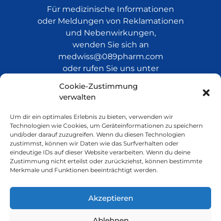
Für medizinische Informationen
oder Meldungen von Reklamationen
und Nebenwirkungen,
wenden Sie sich an
medwiss@089pharm.com
oder rufen Sie uns unter
+49 (0)251 60935 600 an.
Cookie-Zustimmung
verwalten
Um dir ein optimales Erlebnis zu bieten, verwenden wir
Technologien wie Cookies, um Geräteinformationen zu speichern
Informationen zum
und/oder darauf zuzugreifen. Wenn du diesen Technologien
Lagerwertverlust
zustimmst, können wir Daten wie das Surfverhalten oder
eindeutige IDs auf dieser Website verarbeiten. Wenn du deine
Zustimmung nicht erteilst oder zurückziehst, können bestimmte
Merkmale und Funktionen beeinträchtigt werden.
Lagerwertverlustausgleich 15.07.2026
Akzeptieren
Ablehnen