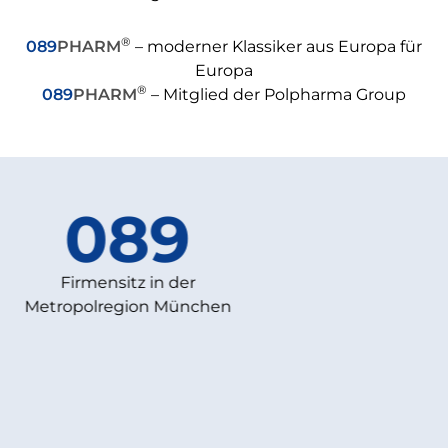
®
089
PHARM
– moderner Klassiker aus Europa für
Europa
®
089
PHARM
– Mitglied der Polpharma Group
9
PH
 der
bewährte gute A
 München
preisgünstig u