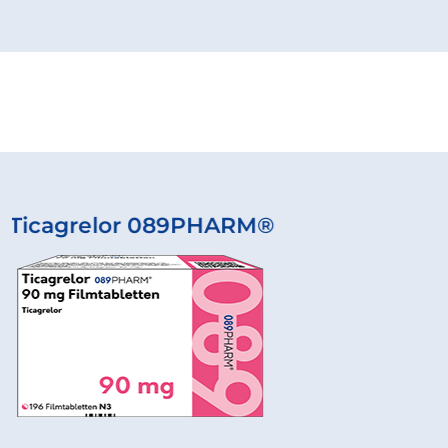
89PHARM®
Rivaroxaba