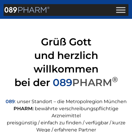
Grüß Gott
und herzlich
willkommen
®
bei der
089
PHARM
n
089
: unser Standort – die Metropolregion München
PHARM:
bewährte verschreibungspflichtige
Arzneimittel
e
preisgünstig / einfach zu finden / verfügbar / kurze
Wege / erfahrene Partner