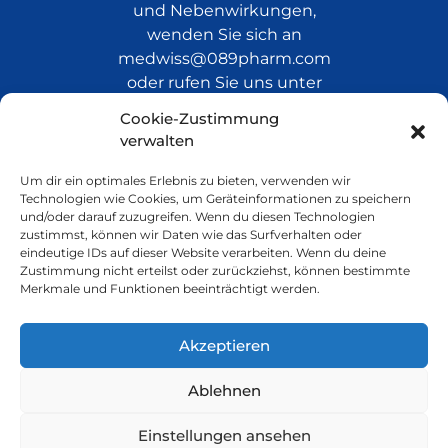
und Nebenwirkungen,
wenden Sie sich an
medwiss@089pharm.com
oder rufen Sie uns unter
+49 (0)251 60935 600 an.
Cookie-Zustimmung
verwalten
Um dir ein optimales Erlebnis zu bieten, verwenden wir
Technologien wie Cookies, um Geräteinformationen zu speichern
Informationen zum
und/oder darauf zuzugreifen. Wenn du diesen Technologien
Lagerwertverlust
zustimmst, können wir Daten wie das Surfverhalten oder
eindeutige IDs auf dieser Website verarbeiten. Wenn du deine
Zustimmung nicht erteilst oder zurückziehst, können bestimmte
Merkmale und Funktionen beeinträchtigt werden.
Lagerwertverlustausgleich 15.07.2026
Akzeptieren
Ablehnen
Einstellungen ansehen
©089PHARMGmbH All rights reserved.