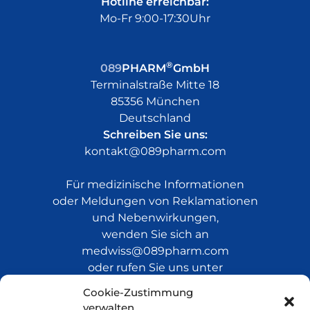
Hotline erreichbar:
Mo-Fr 9:00-17:30Uhr
®
089
PHARM
GmbH
Terminalstraße Mitte 18
85356 München
Deutschland
Schreiben Sie uns:
kontakt@089pharm.com
Für medizinische Informationen
oder Meldungen von Reklamationen
und Nebenwirkungen,
wenden Sie sich an
medwiss@089pharm.com
oder rufen Sie uns unter
+49 (0)251 60935 600 an.
Cookie-Zustimmung
verwalten