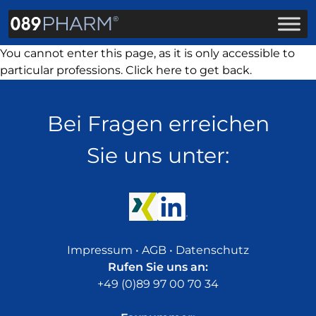
You cannot enter this page, as it is only accessible to
particular professions. Click
here
to get back.
Bei Fragen erreichen
Sie uns unter:
Impressum
•
AGB
•
Datenschutz
Rufen Sie uns an:
+49 (0)89 97 00 70 34