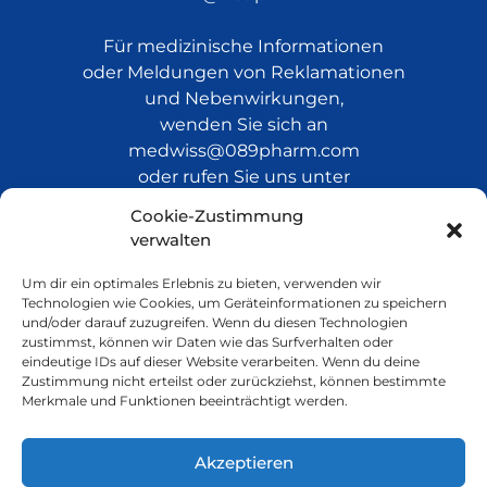
Für medizinische Informationen
oder Meldungen von Reklamationen
und Nebenwirkungen,
wenden Sie sich an
medwiss@089pharm.com
oder rufen Sie uns unter
+49 (0)251 60935 600 an.
Cookie-Zustimmung
verwalten
Um dir ein optimales Erlebnis zu bieten, verwenden wir
Technologien wie Cookies, um Geräteinformationen zu speichern
Informationen zum
und/oder darauf zuzugreifen. Wenn du diesen Technologien
Lagerwertverlust
zustimmst, können wir Daten wie das Surfverhalten oder
eindeutige IDs auf dieser Website verarbeiten. Wenn du deine
Zustimmung nicht erteilst oder zurückziehst, können bestimmte
Merkmale und Funktionen beeinträchtigt werden.
Lagerwertverlustausgleich 15.07.2026
Akzeptieren