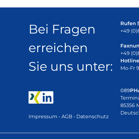
Rufen S
Bei Fragen
+49 (0)
erreichen
Faxnu
+49 (0)
Hotline
Sie uns unter:
Mo-Fr 9
089
PH
Termina
85356 
Deutsc
Impressum
•
AGB
•
Datenschutz