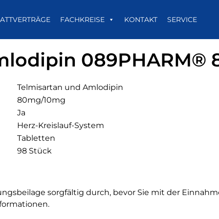
ATTVERTRÄGE
FACHKREISE
KONTAKT
SERVICE
Amlodipin 089PHARM® 
Telmisartan und Amlodipin
80mg/10mg
Ja
Herz-Kreislauf-System
Tabletten
98 Stück
ngsbeilage sorgfältig durch, bevor Sie mit der Einnahm
nformationen.