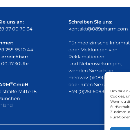
ie uns an:
Schreiben Sie uns:
89 97 00 70 34
kontakt@089pharm.com
mmer:
Für medizinische Informa
89 255 55 10 44
oder Meldungen von
 erreichbar:
Reklamationen
:00-17:30Uhr
und Nebenwirkungen,
wenden Sie sich an
medwiss@089pharm.co
®
ARM
GmbH
oder rufen Sie uns unter
Um dir ein
lstraße Mitte 18
+49 (0)251 60935 600 an.
Cookies, u
München
Wenn du di
hland
Surfverhalt
Zustimmung
Funktionen